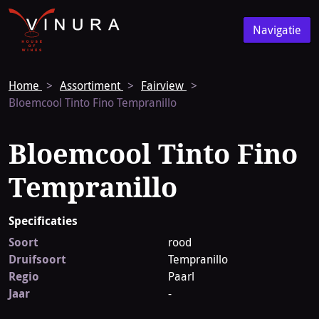
Vinura
Naar
Navigatie
de
Navigatie
homepage
Home
Assortiment
Fairview
Bloemcool Tinto Fino Tempranillo
Bloemcool Tinto Fino
Tempranillo
Specificaties
Soort
rood
Druifsoort
Tempranillo
Regio
Paarl
Jaar
-