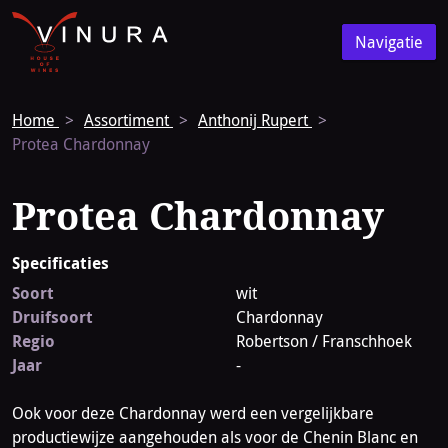
Vinura
Naar
Navigatie
de
Navigatie
homepage
Home
Assortiment
Anthonij Rupert
Protea Chardonnay
Protea Chardonnay
Specificaties
Soort
wit
Druifsoort
Chardonnay
Regio
Robertson / Franschhoek
Jaar
-
Ook voor deze Chardonnay werd een vergelijkbare
productiewijze aangehouden als voor de Chenin Blanc en