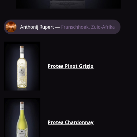
Meer
Anthonij Rupert —
Franschhoek, Zuid-Afrika
van
Anthonij
Rupert
Protea Pinot Grigio
Protea Chardonnay