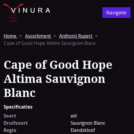
Vinura
Naar
Navigatie
de
Navigatie
homepage
Home
Assortiment
Anthonij Rupert
Cape of Good Hope Altima Sauvignon Blanc
Cape of Good Hope
Altima Sauvignon
Blanc
Specificaties
Soort
wit
Druifsoort
Sauvignon Blanc
Regio
Elandskloof