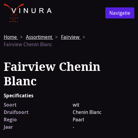
Vinura
Naar
Navigatie
de
Navigatie
homepage
Home
Assortiment
Fairview
Fairview Chenin Blanc
Fairview Chenin
Blanc
Specificaties
Soort
wit
Druifsoort
Chenin Blanc
Regio
Paarl
Jaar
-