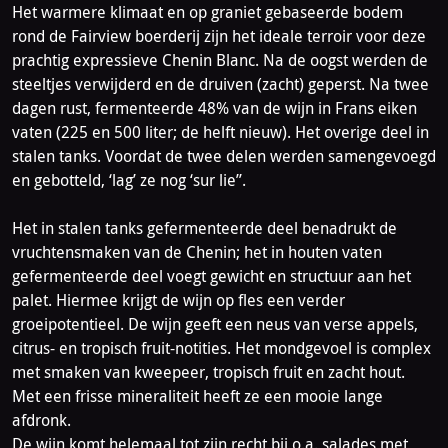
Het warmere klimaat en op graniet gebaseerde bodem
rond de Fairview boerderij zijn het ideale terroir voor deze
prachtig expressieve Chenin Blanc. Na de oogst werden de
steeltjes verwijderd en de druiven (zacht) geperst. Na twee
dagen rust, fermenteerde 48% van de wijn in Frans eiken
vaten (225 en 500 liter; de helft nieuw). Het overige deel in
stalen tanks. Voordat de twee delen werden samengevoegd
en gebotteld, ‘lag’ ze nog ‘sur lie”.
Het in stalen tanks gefermenteerde deel benadrukt de
vruchtensmaken van de Chenin; het in houten vaten
gefermenteerde deel voegt gewicht en structuur aan het
palet. Hiermee krijgt de wijn op fles een verder
groeipotentieel. De wijn geeft een neus van verse appels,
citrus- en tropisch fruit-notities. Het mondgevoel is complex
met smaken van kweepeer, tropisch fruit en zacht hout.
Met een frisse mineraliteit heeft ze een mooie lange
afdronk.
De wijn komt helemaal tot zijn recht bij o.a. salades met