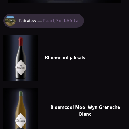
Meer
Fairview —
Paarl, Zuid-Afrika
van
Fairview
Bloemcool jakkals
Bloemcool Mooi Wyn Grenache
Blanc