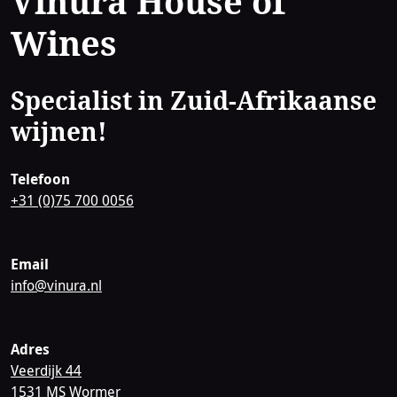
Contact
Vinura House of
Wines
Specialist in Zuid-Afrikaanse
wijnen!
Telefoon
+31 (0)75 700 0056
Email
info@vinura.nl
Adres
Veerdijk 44
1531 MS Wormer