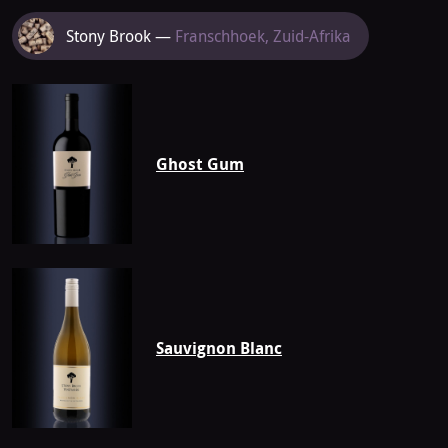
Meer
Stony Brook —
Franschhoek, Zuid-Afrika
van
Stony
Brook
Ghost Gum
Sauvignon Blanc