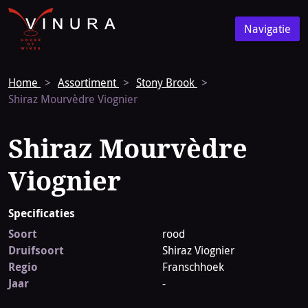
Vinura
Naar
Navigatie
de
Navigatie
homepage
Home
Assortiment
Stony Brook
Shiraz Mourvèdre Viognier
Shiraz Mourvèdre
Viognier
Specificaties
Soort
rood
Druifsoort
Shiraz Viognier
Regio
Franschhoek
Jaar
-