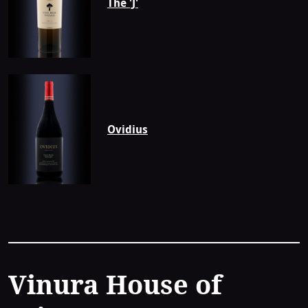
The 'J'
Ovidius
Contact
Vinura House of