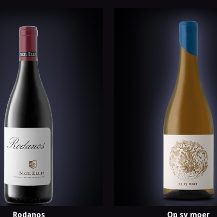
Rodanos
Op sy moer