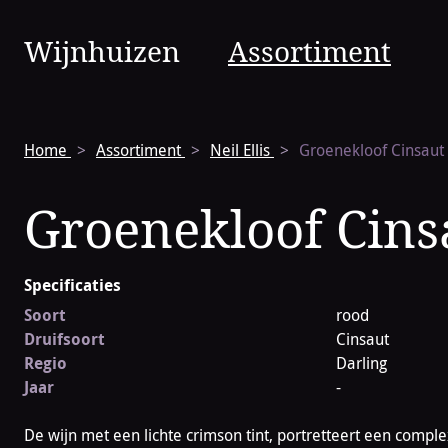
Vinura
Wijnhuizen
Assortiment
Navigatie
Home
Assortiment
Neil Ellis
Groenekloof Cinsaut
Groenekloof Cins
Specificaties
Soort
rood
Druifsoort
Cinsaut
Regio
Darling
Jaar
-
De wijn met een lichte crimson tint, portretteert een compl