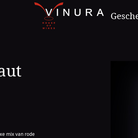
Naar
de
Gesch
homepage
aut
exe mix van rode