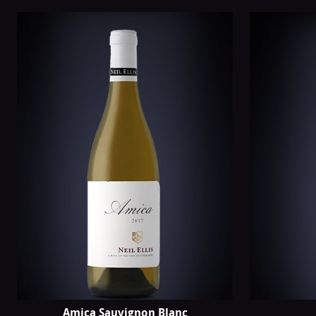
van
Neil
Ellis
Amica Sauvignon Blanc