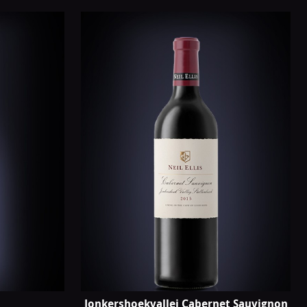
Jonkershoekvallei Cabernet Sauvignon