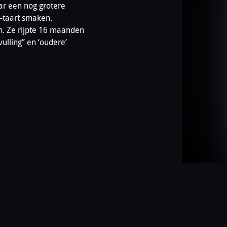
ar een nog grotere
t-taart smaken.
jn. Ze rijpte 16 maanden
lling’’ en ‘oudere’