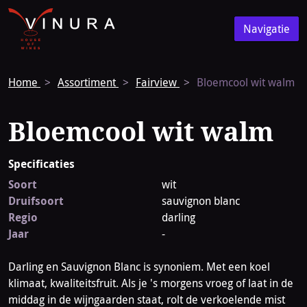
Vinura
Naar
Navigatie
de
Navigatie
homepage
Home
Assortiment
Fairview
Bloemcool wit walm
Bloemcool wit walm
Specificaties
Soort
wit
Druifsoort
sauvignon blanc
Regio
darling
Jaar
-
Darling en Sauvignon Blanc is synoniem. Met een koel
klimaat, kwaliteitsfruit. Als je 's morgens vroeg of laat in de
middag in de wijngaarden staat, rolt de verkoelende mist