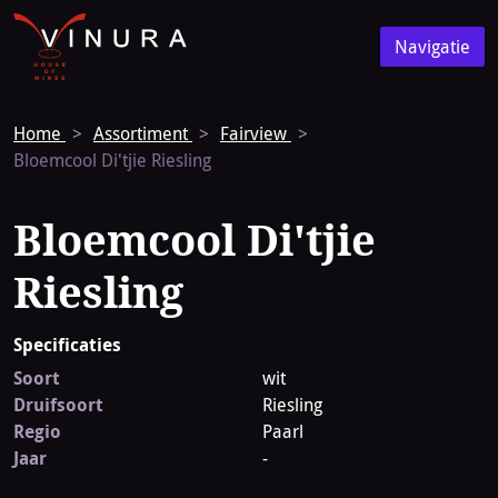
Vinura
Naar
Navigatie
de
Navigatie
homepage
Home
Assortiment
Fairview
Bloemcool Di'tjie Riesling
Bloemcool Di'tjie
Riesling
Specificaties
Soort
wit
Druifsoort
Riesling
Regio
Paarl
Jaar
-