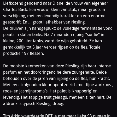
Liefkozend genoemd naar Diane; de vrouw van eigenaar
Charles Back. Een vrouw, klein van stuk, maar groots in
verschijning, met een levendig karakter en een enorme
geestdrift. En … groot liefhebber van riesling.
De druiven zijn handgeplukt; de volledige fermentatie vond
plaats in stalen tanks. Na 7 maanden rijping “sur lie” in
kleine, 200 liter tanks, werd de wijn gebotteld. Ze kan
gemakkelijk tot 5 jaar verder rijpen op de fles. Totale
productie 197 flessen.
De mooiste kenmerken van deze Riesling zijn haar intense
parfum en het doordringend heldere zuurgehalte. Beide
behouden over de jaren van rijping op de fles, hun kracht.
Met een lichtgouden kleur opent ze zich met fijne abrikoos-,
roos- en jasmijnaroma’s. Het palet is ‘knapperig’ en
levendig. Het sappige fruit gelaagd, met een zilten hart. De
afdronk is typisch Riesling, droog.
Tim Atkin waardeerde Di'Tjie met maar liefst 93 punten in