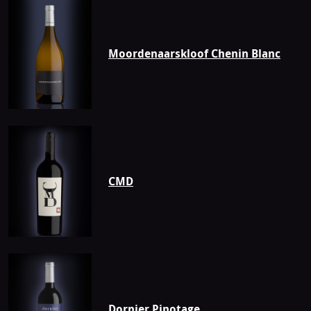
Dornier
Moordenaarskloof Chenin Blanc
CMD
Dornier Pinotage