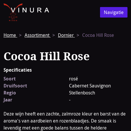
Vinura
Naar
Navigatie
de
Navigatie
homepage
Home
Assortiment
Dornier
Cocoa Hill Rose
Cocoa Hill Rose
Specificaties
Soort
rosé
Druifsoort
Cabernet Sauvignon
Regio
Stellenbosch
Jaar
-
Deze wijn heeft een zachte, zalmroze kleur en barst van de
aroma's van aardbeien en rozenblaadjes. De smaak is
levendig met een goede balans tussen de heldere